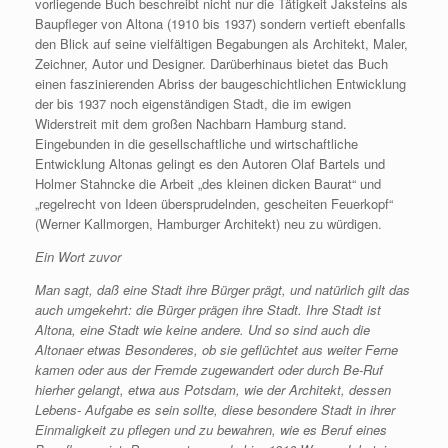
vorliegende Buch beschreibt nicht nur die Tätigkeit Jaksteins als
Baupfleger von Altona (1910 bis 1937) sondern vertieft ebenfalls
den Blick auf seine vielfältigen Begabungen als Architekt, Maler,
Zeichner, Autor und Designer. Darüberhinaus bietet das Buch
einen faszinierenden Abriss der baugeschichtlichen Entwicklung
der bis 1937 noch eigenständigen Stadt, die im ewigen
Widerstreit mit dem großen Nachbarn Hamburg stand.
Eingebunden in die gesellschaftliche und wirtschaftliche
Entwicklung Altonas gelingt es den Autoren Olaf Bartels und
Holmer Stahncke die Arbeit „des kleinen dicken Baurat“ und
„regelrecht von Ideen übersprudelnden, gescheiten Feuerkopf“
(Werner Kallmorgen, Hamburger Architekt) neu zu würdigen.
Ein Wort zuvor
Man sagt, daß eine Stadt ihre Bürger prägt, und natürlich gilt das
auch umgekehrt: die Bürger prägen ihre Stadt. Ihre Stadt ist
Altona, eine Stadt wie keine andere. Und so sind auch die
Altonaer etwas Besonderes, ob sie geflüchtet aus weiter Ferne
kamen oder aus der Fremde zugewandert oder durch Be-Ruf
hierher gelangt, etwa aus Potsdam, wie der Architekt, dessen
Lebens- Aufgabe es sein sollte, diese besondere Stadt in ihrer
Einmaligkeit zu pflegen und zu bewahren, wie es Beruf eines