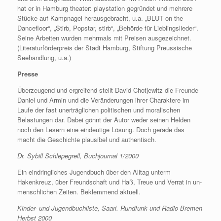
hat er in Hamburg theater: playstation gegründet und mehrere
Stücke auf Kampnagel herausgebracht, u.a. „BLUT on the
Dancefloor“, „Stirb, Popstar, stirb“, „Behörde für Lieblingslieder“.
Seine Arbeiten wurden mehrmals mit Preisen ausgezeichnet.
(Literaturförderpreis der Stadt Hamburg, Stiftung Preussische
Seehandlung, u.a.)
Presse
Überzeugend und ergreifend stellt David Chotjewitz die Freunde
Daniel und Armin und die Veränderungen ihrer Charaktere im
Laufe der fast unerträglichen politischen und moralischen
Belastungen dar. Dabei gönnt der Autor weder seinen Helden
noch den Lesern eine eindeutige Lösung. Doch gerade das
macht die Geschichte plausibel und authentisch.
Dr. Sybill Schlepegrell, Buchjournal 1/2000
Ein eindringliches Jugendbuch über den Alltag unterm
Hakenkreuz, über Freundschaft und Haß, Treue und Verrat in un-
menschlichen Zeiten. Beklemmend aktuell.
Kinder- und Jugendbuchliste, Saarl. Rundfunk und Radio Bremen
Herbst 2000