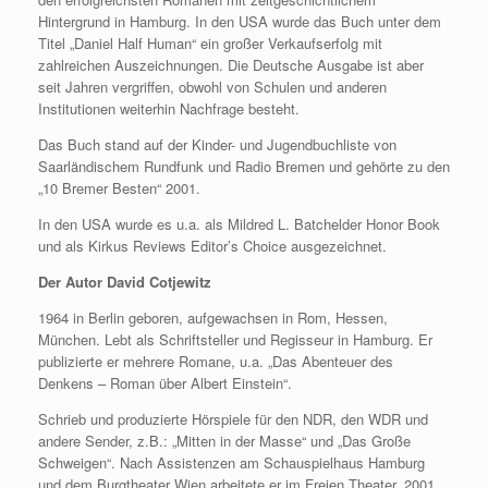
Hintergrund in Hamburg. In den USA wurde das Buch unter dem
Titel „Daniel Half Human“ ein großer Verkaufserfolg mit
zahlreichen Auszeichnungen. Die Deutsche Ausgabe ist aber
seit Jahren vergriffen, obwohl von Schulen und anderen
Institutionen weiterhin Nachfrage besteht.
Das Buch stand auf der Kinder- und Jugendbuchliste von
Saarländischem Rundfunk und Radio Bremen und gehörte zu den
„10 Bremer Besten“ 2001.
In den USA wurde es u.a. als Mildred L. Batchelder Honor Book
und als Kirkus Reviews Editor’s Choice ausgezeichnet.
Der Autor David Cotjewitz
1964 in Berlin geboren, aufgewachsen in Rom, Hessen,
München. Lebt als Schriftsteller und Regisseur in Hamburg. Er
publizierte er mehrere Romane, u.a. „Das Abenteuer des
Denkens – Roman über Albert Einstein“.
Schrieb und produzierte Hörspiele für den NDR, den WDR und
andere Sender, z.B.: „Mitten in der Masse“ und „Das Große
Schweigen“. Nach Assistenzen am Schauspielhaus Hamburg
und dem Burgtheater Wien arbeitete er im Freien Theater. 2001