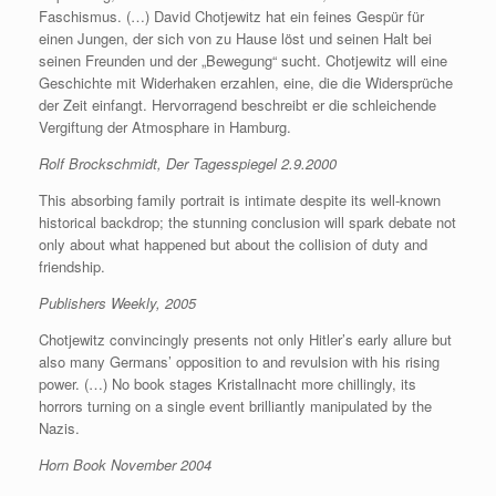
Faschismus. (…) David Chotjewitz hat ein feines Gespür für
einen Jungen, der sich von zu Hause löst und seinen Halt bei
seinen Freunden und der „Bewegung“ sucht. Chotjewitz will eine
Geschichte mit Widerhaken erzahlen, eine, die die Widersprüche
der Zeit einfangt. Hervorragend beschreibt er die schleichende
Vergiftung der Atmosphare in Hamburg.
Rolf Brockschmidt, Der Tagesspiegel 2.9.2000
This absorbing family portrait is intimate despite its well-known
historical backdrop; the stunning conclusion will spark debate not
only about what happened but about the collision of duty and
friendship.
Publishers Weekly, 2005
Chotjewitz convincingly presents not only Hitler’s early allure but
also many Germans’ opposition to and revulsion with his rising
power. (…) No book stages Kristallnacht more chillingly, its
horrors turning on a single event brilliantly manipulated by the
Nazis.
Horn
Book November 2004