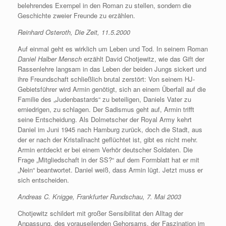
belehrendes Exempel in den Roman zu stellen, sondern die
Geschichte zweier Freunde zu erzählen.
Reinhard Osteroth, Die Zeit, 11.5.2000
Auf einmal geht es wirklich um Leben und Tod. In seinem Roman
Daniel Halber Mensch
erzählt David Chotjewitz, wie das Gift der
Rassenlehre langsam in das Leben der beiden Jungs sickert und
ihre Freundschaft schließlich brutal zerstört: Von seinem HJ-
Gebietsführer wird Armin genötigt, sich an einem Überfall auf die
Familie des „Judenbastards“ zu beteiligen, Daniels Vater zu
erniedrigen, zu schlagen. Der Sadismus geht auf, Armin trifft
seine Entscheidung. Als Dolmetscher der Royal Army kehrt
Daniel im Juni 1945 nach Hamburg zurück, doch die Stadt, aus
der er nach der Kristallnacht geflüchtet ist, gibt es nicht mehr.
Armin entdeckt er bei einem Verhör deutscher Soldaten. Die
Frage „Mitgliedschaft in der SS?“ auf dem Formblatt hat er mit
„Nein“ beantwortet. Daniel weiß, dass Armin lügt. Jetzt muss er
sich entscheiden.
Andreas C. Knigge, Frankfurter Rundschau, 7. Mai 2003
Chotjewitz schildert mit großer Sensibilitat den Alltag der
Anpassung, des vorauseilenden Gehorsams, der Faszination im