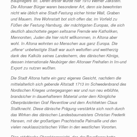
Baupflegers ist. Deren erster wurde hier 1910 Werner Jakstein.
Die Altonaer Bürger waren besonderer Art, denn sie bewohnten
nicht wie üblich eine Stadt-Festung sicher hinter Wall, Graben
und Mauern. Ihre Wohnstatt bot sich offen dar, im Vorfeld zu
Füßen der Festung Hamburg, der mächtigsten Europas, die sich
deutlich abschottete gegen seltsame Fremde wie Katholiken,
Mennoniten, Juden die hier nicht willkommen, in Altona aber
wohl. In Altona wohnten so Menschen aus ganz Europa. Die
„offene“ unbefestigte Stadt war auch weltoffen und weitherzig
dank des Kalküls seines Landesherrn, des dänischen Königs,
dessen internationale Neubürger den Altonaer Freihafen in Im-und
Export zu nutzen wußten.
Die Stadt Altona hatte ein ganz eigenes Gesicht, nachdem die
mittelalterlich sich gebende Altstadt 1713 im Schwedenbrand des
Nordischen Krieges untergegangen war und nun neu erblühte,
brandsicher in dauerhafterem Material unter dem Königliche
Oberpräsidenten Graf Reventlow und dem Architekten Claus
Stallknecht. Diese dänische Prägung verstärkte sich noch durch
das Wirken des dänischen Landesbaumeisters Christian Frederik
Hansen, mit der großartigen Prachtstraße Palmaille und den
vielen neuklassizistischen Villen in den westlichen Vororten.
Dies städtische Charaktergesicht, das der Baupfleger hatte