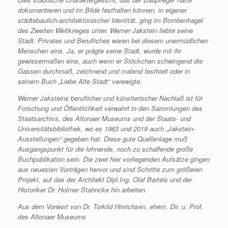
dokumentieren und im Bilde festhalten können, in eigener
städtebaulich-architektonischer Identität, ging im Bombenhagel
des Zweiten Weltkrieges unter. Werner Jakstein liebte seine
Stadt. Privates und Berufliches waren bei diesem unermüdlichen
Menschen eins. Ja, er prägte seine Stadt, wurde mit ihr
gewissermaßen eins, auch wenn er Stöckchen schwingend die
Gassen durchmaß, zeichnend und malend festhielt oder in
seinem Buch „Liebe Alte Stadt“ verewigte.
Werner Jaksteins beruflicher und künstlerischer Nachlaß ist für
Forschung und Öffentlichkeit verwahrt in den Sammlungen des
Staatsarchivs, des Altonaer Museums und der Staats- und
Universitätsbibliothek, wo es 1963 und 2019 auch „Jakstein-
Ausstellungen“ gegeben hat. Diese gute Quellenlage muß
Ausgangspunkt für die lohnende, noch zu schaffende große
Buchpublikation sein. Die zwei hier vorliegenden Aufsätze gingen
aus neuesten Vorträgen hervor und sind Schritte zum größeren
Projekt, auf das der Architekt Dipl.Ing. Olaf Bartels und der
Historiker Dr. Holmer Stahncke hin arbeiten.
Aus dem Vorwort von Dr. Torkild Hinrichsen, ehem. Dir. u. Prof.
des Altonaer Museums